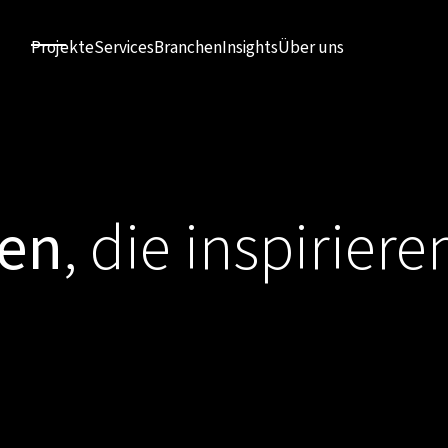
Projekte
Services
Branchen
Insights
Über uns
ten
, die inspiriere