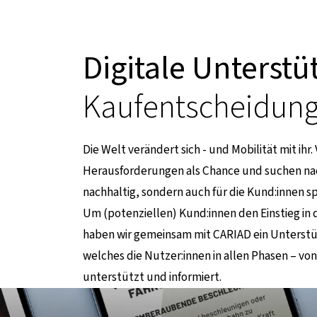
Digitale Unterst
Kaufentscheidung
Die Welt verändert sich - und Mobilität mit ih
Herausforderungen als Chance und suchen nac
ternen Seite
nachhaltig, sondern auch für die Kund:innen s
Um (potenziellen) Kund:innen den Einstieg in 
haben wir gemeinsam mit CARIAD ein Unterstü
welches die Nutzer:innen in allen Phasen – vo
unterstützt und informiert.