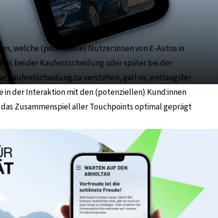
ten, welche (potenzielle) Nutzer:innen von E-Autos in
ei es bei der Kaufentscheidung oder später bei der
ur Kaufentscheidung zu verstehen, galt es, entlang der
in der Interaktion mit den (potenziellen) Kund:innen
h das Zusammenspiel aller Touchpoints optimal geprägt