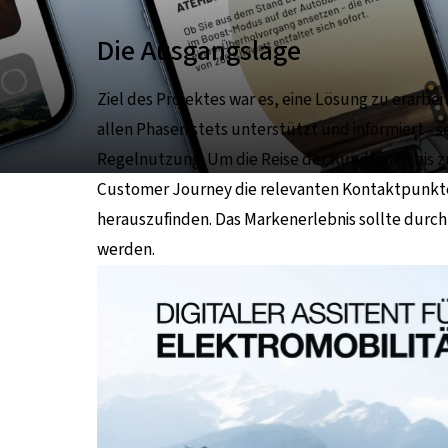
Die Ausgangslage
Ziel des Projektes war es, eine Lösung zu erarbei
allen Phasen stets unterstützt und informiert - s
Regelnutzung. Um die Reise der Kund:innen bis z
Customer Journey die relevanten Kontaktpunkte 
herauszufinden. Das Markenerlebnis sollte durc
werden.