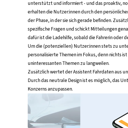
unterstützt und informiert - und das proaktiv, n
erhalten die Nutzer:innen durch den persönliche
der Phase, in der sie sich gerade befinden. Zusät
spezifische Fragen und schickt Mitteilungen gena
dafür ist die Ladehilfe, sobald die Fahrerin ode
Um die (potenziellen) Nutzer:innen stets zu unt
personalisierte Themen im Fokus, denn nichts ist 
uninteressanten Themen zu langweilen.
Zusätzlich wertet der Assistent Fahrdaten aus un
Durch das neutrale Design ist es möglich, das U
Konzerns anzupassen.