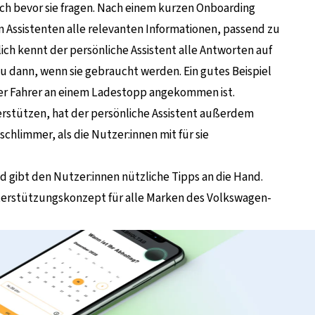
och bevor sie fragen. Nach einem kurzen Onboarding
n Assistenten alle relevanten Informationen, passend zu
zlich kennt der persönliche Assistent alle Antworten auf
u dann, wenn sie gebraucht werden. Ein gutes Beispiel
r der Fahrer an einem Ladestopp angekommen ist.
erstützen, hat der persönliche Assistent außerdem
schlimmer, als die Nutzer:innen mit für sie
d gibt den Nutzer:innen nützliche Tipps an die Hand.
nterstützungskonzept für alle Marken des Volkswagen-