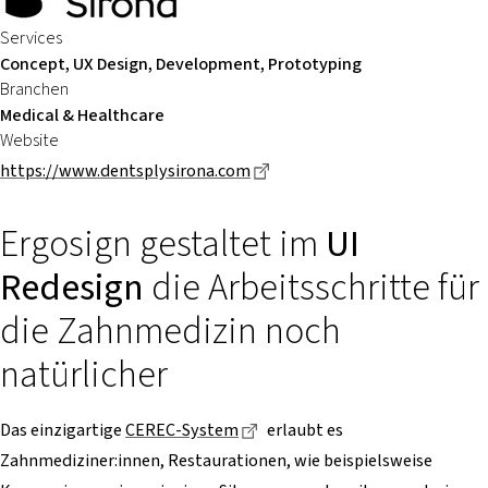
Services
Concept, UX Design, Development, Prototyping
Branchen
Medical & Healthcare
Website
Dieser Link führt zu einer ex
https://www.dentsplysirona.com
Ergosign gestaltet im
UI
Redesign
die Arbeitsschritte für
die Zahnmedizin noch
natürlicher
Dieser Link führt zu einer ext
Das einzigartige
CEREC-System
erlaubt es
Zahnmediziner:innen, Restaurationen, wie beispielsweise