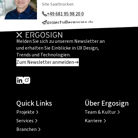
Site Saarbrücken
+49 681 95 98 20 0
projects@ergosign.de
Melden Sie sich zu unserem Newsletter an
und erhalten Sie Einblicke in UX Design,
Trends und Technologien.
Zum Newsletter anmelden
Dieser Link führt zu einer externen Seite
Dieser Link führt zu einer externen Seite
Quick Links
Über Ergosign
Projekte
Team & Kultur
Services
Karriere
Branchen