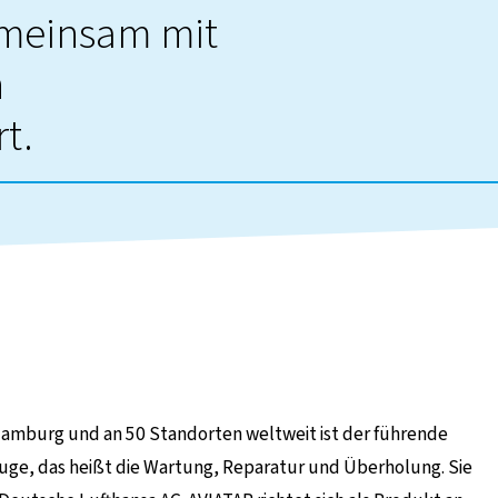
emeinsam mit
n
t.
zu einer externen Seite
n Hamburg und an 50 Standorten weltweit ist der führende
uge, das heißt die Wartung, Reparatur und Überholung. Sie