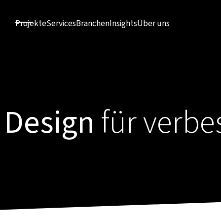
Projekte
Services
Branchen
Insights
Über uns
 Design
für verbe