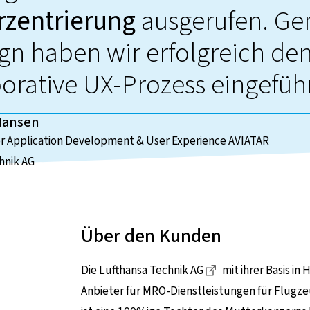
rzentrierung
ausgerufen. G
gn haben wir erfolgreich de
orative UX-Prozess eingeführ
Hansen
or Application Development & User Experience AVIATAR
hnik AG
Über den Kunden
Dieser Link führt 
Die
Lufthansa Technik AG
mit ihrer Basis i
Anbieter für MRO-Dienstleistungen für Flugze