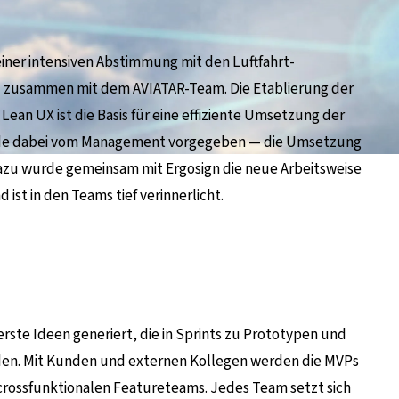
iner intensiven Abstimmung mit den Luftfahrt-
und zusammen mit dem AVIATAR-Team. Die Etablierung der
Lean UX ist die Basis für eine effiziente Umsetzung der
 wurde dabei vom Management vorgegeben — die Umsetzung
azu wurde gemeinsam mit Ergosign die neue Arbeitsweise
 ist in den Teams tief verinnerlicht.
ste Ideen generiert, die in Sprints zu Prototypen und
en. Mit Kunden und externen Kollegen werden die MVPs
 crossfunktionalen Featureteams. Jedes Team setzt sich