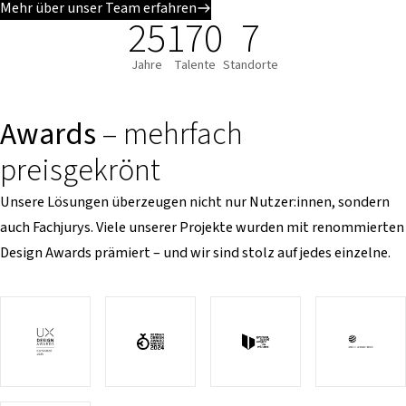
Mehr über unser Team erfahren
25
170
7
Jahre
Talente
Standorte
Awards
– mehrfach
preisgekrönt
Unsere Lösungen überzeugen nicht nur Nutzer:innen, sondern
auch Fachjurys. Viele unserer Projekte wurden mit renommierten
Design Awards prämiert – und wir sind stolz auf jedes einzelne.