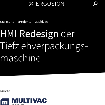
Startseite
/
Projekte
/
Multivac
HMI Redesign
der
Tiefzieh­verpackungs­
maschine
Kunde