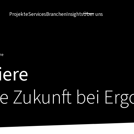
Projekte
Services
Branchen
Insights
Über uns
re
iere
e Zukunft bei Erg