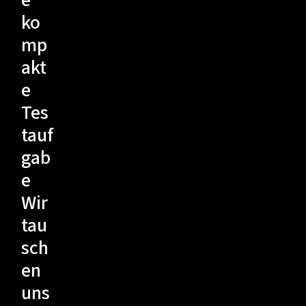
e
ko
mp
akt
e
Tes
tauf
gab
e
Wir
tau
sch
en
uns