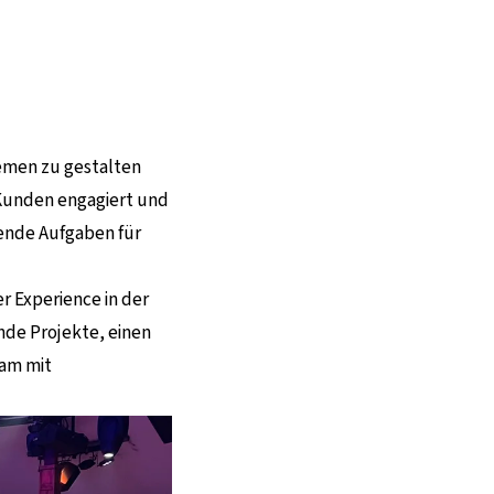
temen zu gestalten
 Kunden engagiert und
nende Aufgaben für
r Experience in der
nde Projekte, einen
eam mit