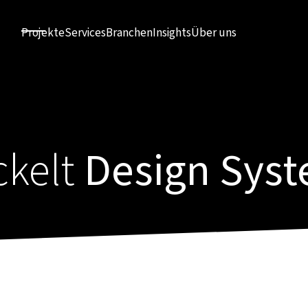
Projekte
Services
Branchen
Insights
Über uns
ckelt
Design Sys