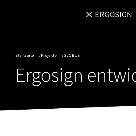
Startseite
/
Projekte
/
GLOBUS
Ergosign entwi