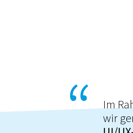
Im Ra
wir ge
UI/UX-