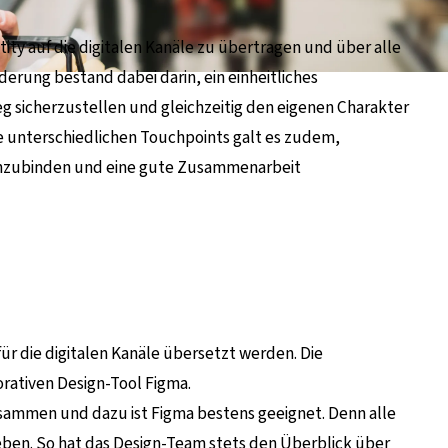
tity auf die digitalen Kanäle zu übertragen und über alle
derung bestand dabei darin, ein einheitliches
eg sicherzustellen und gleichzeitig den eigenen Charakter
ie unterschiedlichen Touchpoints galt es zudem,
einzubinden und eine gute Zusammenarbeit
ür die digitalen Kanäle übersetzt werden. Die
rativen Design-Tool Figma.
usammen und dazu ist Figma bestens geeignet. Denn alle
ben. So hat das Design-Team stets den Überblick über