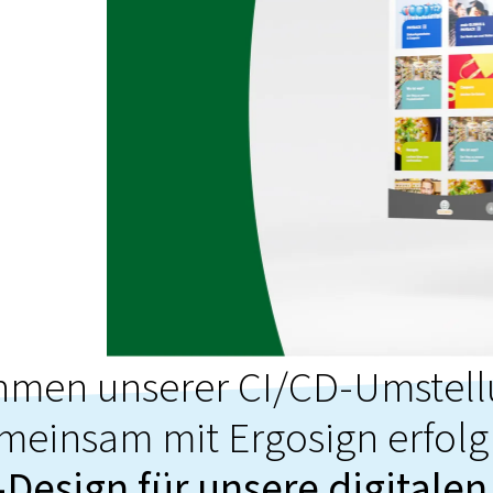
hmen unserer CI/CD-Umstel
meinsam mit Ergosign erfolg
Design für unsere digitale