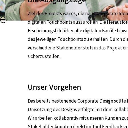
le
Ziel des Projekts war es, die neue Corporate Iden
digitalen Touchpoints auszurollen. Die Herausfor
Erscheinungsbild über alle digitalen Kanäle hinw
des jeweiligen Touchpoints zu erhalten. Durch d
verschiedene Stakeholder stets in das Projekt 
sicherzustellen.
Unser Vorgehen
Das bereits bestehende Corporate Design sollte f
Umsetzung des Designs erfolgte mit dem kollabo
Wir arbeiten kollaborativ mit unseren Kunden z
Stakeholder konnten direkt im Tool Feedback ge