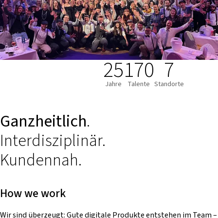
25
170
7
Jahre
Talente
Standorte
Ganzheitlich
.
Interdisziplinär.
Kundennah.
How we work
Wir sind überzeugt: Gute digitale Produkte entstehen im Team –