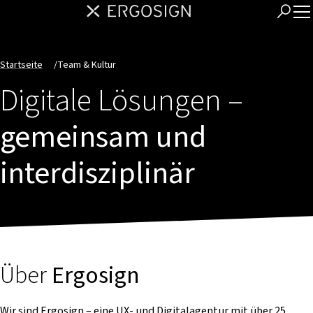
Startseite
/
Team & Kultur
Digitale Lösungen –
gemeinsam und
interdisziplinär
Über
Ergosign
Wir sind Ergosign – eine UX- und Digitalagentur mit über 25