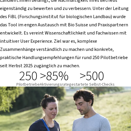
Landwirt:innen befähigt, die Nachhaltigkeit ihres Betriebs
eigenständig zu bewerten und zu verbessern. Unter der Leitung
des FiBL (Forschungsinstitut für biologischen Landbau) wurde
das Tool im engen Austausch mit Bio Suisse und Praxispartnern
entwickelt. Es vereint Wissenschaftlichkeit und Fachwissen mit
intuitiver User Experience. Ziel war es, komplexe
Zusammenhänge verständlich zu machen und konkrete,
praktische Handlungsempfehlungen für rund 250 Pilotbetriebe
seit Herbst 2025 zugänglich zu machen.
250
>85%
>500
Pilotbetriebe
Aktivierungsrate
gestartete Selbst-Checks