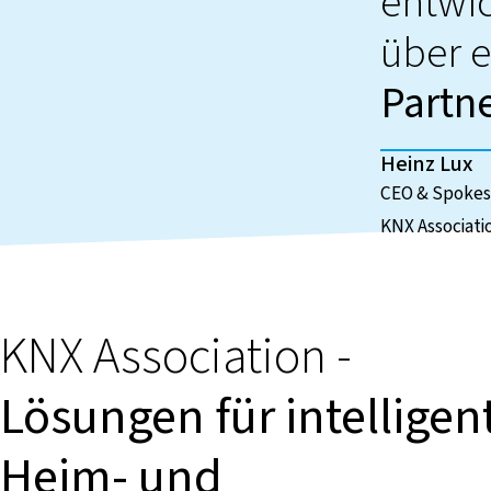
entwic
über 
Partn
Heinz Lux
CEO & Spoke
KNX Associati
KNX Association -
Lösungen für intelligen
Heim- und