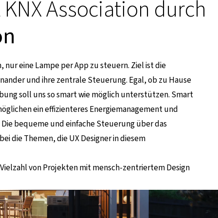
t KNX Association durch
on
nur eine Lampe per App zu steuern. Ziel ist die
nander und ihre zentrale Steuerung. Egal, ob zu Hause
ung soll uns so smart wie möglich unterstützen. Smart
öglichen ein effizienteres Energiemanagement und
t. Die bequeme und einfache Steuerung über das
ei die Themen, die UX Designer in diesem
er Vielzahl von Projekten mit mensch-zentriertem Design