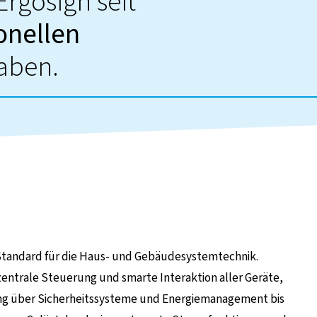
Ergosign seit
onellen
aben.
ernen Seite
 Standard für die Haus- und Gebäudesystemtechnik.
zentrale Steuerung und smarte Interaktion aller Geräte,
ng über Sicherheitssysteme und Energiemanagement bis