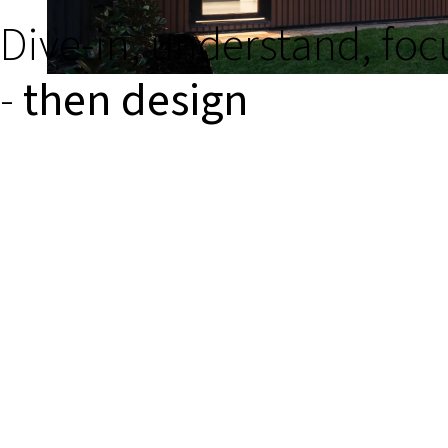
Dive-in, understand, foc
-
then design