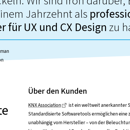
keln. Wir sind froh darüber, 
einem Jahrzehnt als
professi
er für UX und CX Design
zu h
sman
on
Über den Kunden
te
Dieser Link führt zu einer ext
KNX Association
ist ein weltweit anerkannter
Standardisierte Softwaretools ermöglichen eine 
unabhängig vom Hersteller – von der Beleuchtu