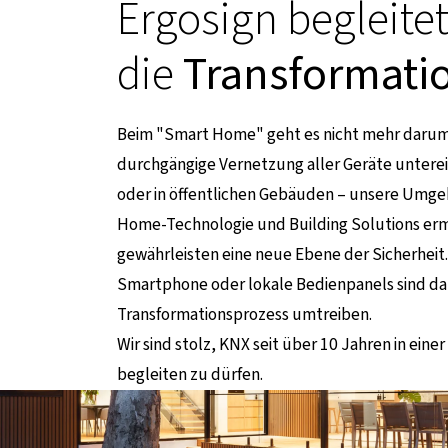
Ergosign begleite
die
Transformati
Beim "Smart Home" geht es nicht mehr darum, 
durchgängige Vernetzung aller Geräte unterei
oder in öffentlichen Gebäuden – unsere Umgeb
Home-Technologie und Building Solutions erm
n Seite
gewährleisten eine neue Ebene der Sicherhei
Smartphone oder lokale Bedienpanels sind dab
Transformationsprozess umtreiben.
Wir sind stolz, KNX seit über 10 Jahren in ein
begleiten zu dürfen.