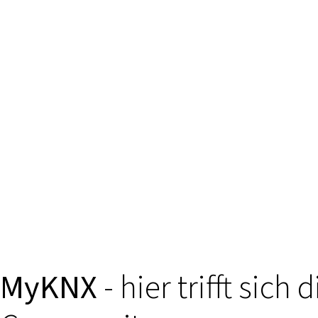
MyKNX
- hier trifft sich d