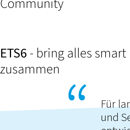
Community
ETS6
- bring alles smart
zusammen
Für la
und Se