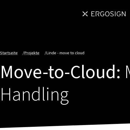
Startseite
/
Projekte
/
Linde - move to cloud
Move-to-Cloud:
M
Handling