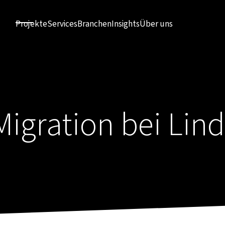
Projekte
Services
Branchen
Insights
Über uns
igration bei Lind