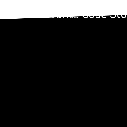
Relevante
Case St