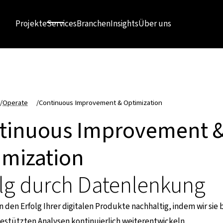
Projekte
Services
Branchen
Insights
Über uns
/
Operate
/
Continuous Improvement & Optimization
tinuous Improvement 
imization
olg durch Datenlenkung
n den Erfolg Ihrer digitalen Produkte nachhaltig, indem wir sie
estützten Analysen kontinuierlich weiterentwickeln.