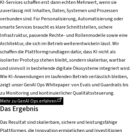
KI-Services schaffen erst dann echten Mehrwert, wenn sie
zuverlässig mit Inhalten, Daten, Systemen und Prozessen
verbunden sind. Für Personalisierung, Automatisierung oder
smarte Services braucht es klare Schnittstellen, sichere
Infrastruktur, passende Rechte- und Rollenmodelle sowie eine
Architektur, die sich im Betrieb weiterentwickeln lässt. Wir
schaffen die Plattformgrundlagen dafür, dass KI nicht als
isolierter Prototyp stehen bleibt, sondern skalierbar, wartbar
und sinnvoll in bestehende digitale Ökosysteme integriert wird.
Wie KI-Anwendungen im laufenden Betrieb verlässlich bleiben,
zeigt unser GenAI Ops Whitepaper: von Evals und Guardrails bis
zu Monitoring und kontinuierlicher Qualitätssteuerung.
Dieser Link führt zu einer externen Seite
Mehr zu GenAI Ops erfahren
Das Ergebnis
Das Resultat sind skalierbare, sichere und leistungsfähige
Plattformen, die Innovation ermöglichen und Investitionen