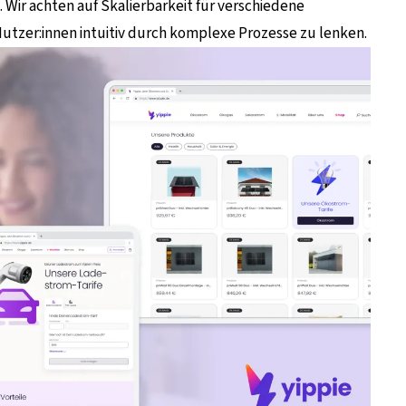
t. Wir achten auf Skalierbarkeit für verschiedene
utzer:innen intuitiv durch komplexe Prozesse zu lenken.