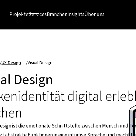
Projekte
Services
Branchen
Insights
Über uns
/
UX Design
/
Visual Design
al Design
enidentität digital erleb
hen
Design ist die emotionale Schnittstelle zwischen Mensch und Te
zt abstrakte Funktionen in eine intuitive Sprache und macht I