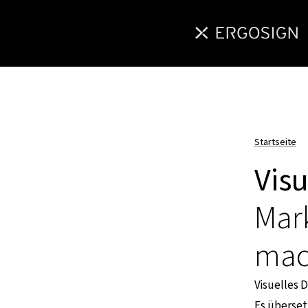
Startseite
Visu
Mark
mac
Visuelles 
Es überset