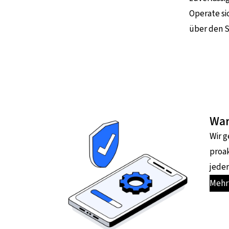
Operate si
über den S
War
Wir g
proak
jeder
Mehr