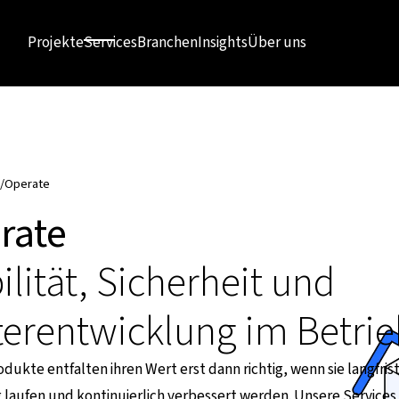
Projekte
Services
Branchen
Insights
Über uns
/
Operate
rate
ilität, Sicherheit und
erentwicklung im Betrie
odukte entfalten ihren Wert erst dann richtig, wenn sie langfrist
g laufen und kontinuierlich verbessert werden. Unsere Services