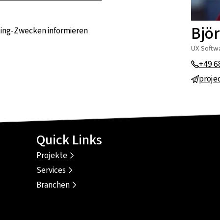
Bjö
eting-Zwecken informieren
UX Softw
+49 6
proje
Quick Links
Projekte
Services
Branchen