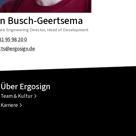
rn Busch-Geertsema
are Engineering Director, Head of Development
81 95 98 20 0
cts@ergosign.de
Über Ergosign
Team & Kultur
Karriere