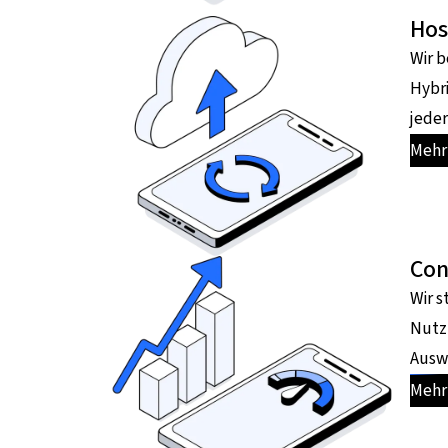
Hos
Wir b
Hybri
jeder
Mehr
Con
Wir s
Nutz
Ausw
Mehr