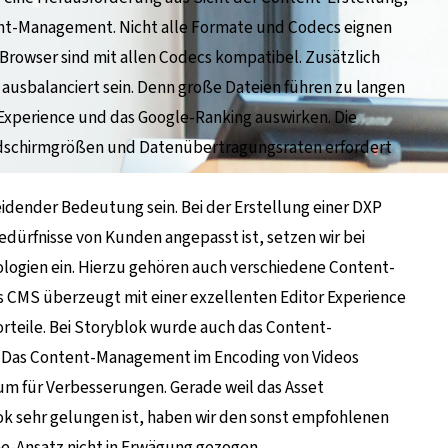
nt-Management. Nicht alle Formate und Codecs eignen
 Browser sind mit allen Codecs kompatibel. Zusätzlich
 ausbalanciert sein. Denn große Dateien führen zu langen
 Experience und das Google-Ranking auswirken. Die
ildschirmgrößen und Datenübertragungsraten erfordert
eidender Bedeutung sein. Bei der Erstellung einer DXP
Bedürfnisse von Kunden angepasst ist, setzen wir bei
logien ein. Hierzu gehören auch verschiedene Content-
s CMS überzeugt mit einer exzellenten Editor Experience
rteile. Bei Storyblok wurde auch das Content-
. Das Content-Management im Encoding von Videos
um für Verbesserungen. Gerade weil das Asset
ok sehr gelungen ist, haben wir den sonst empfohlenen
ne-Ansatz nicht in Erwägung gezogen.