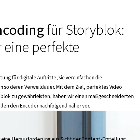
ncoding
für Storyblok:
 eine perfekte
g für digitale Auftritte, sie vereinfachen die
n so deren Verweildauer.
Mit dem Ziel, perfektes Video
lok zu gewährleisten, haben wir einen maßgeschneiderten
ellen den Encoder nachfolgend näher vor.
r eine Herausforderung aus Sicht der Content-Erstellung,