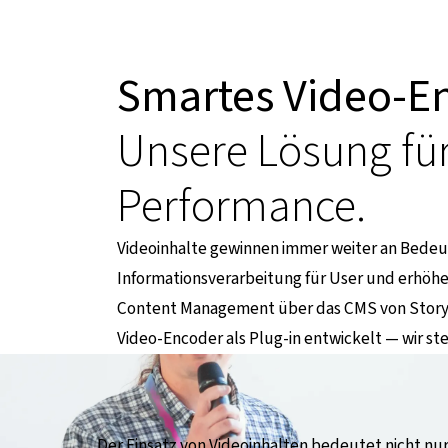
Smartes Video-E
Unsere Lösung für
Performance.
Videoinhalte gewinnen immer weiter an Bedeutun
Informationsverarbeitung für User und erhöhe
Content Management über das CMS von Storyb
Video-Encoder als Plug-in entwickelt — wir st
Der Einsatz von Videoinhalten bedeutet nicht nu