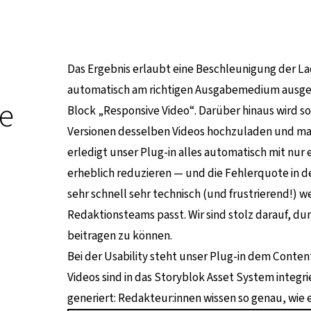
Das Ergebnis erlaubt eine Beschleunigung der Lad
automatisch am richtigen Ausgabemedium ausgesp
ne
Block „Responsive Video“. Darüber hinaus wird 
Versionen desselben Videos hochzuladen und ma
erledigt unser Plug-in alles automatisch mit nur 
erheblich reduzieren — und die Fehlerquote in d
sehr schnell sehr technisch (und frustrierend!) w
Redaktionsteams passt. Wir sind stolz darauf, du
beitragen zu können.
Bei der Usability steht unser Plug-in dem Conten
Videos sind in das Storyblok Asset System integri
generiert: Redakteur:innen wissen so genau, wie e