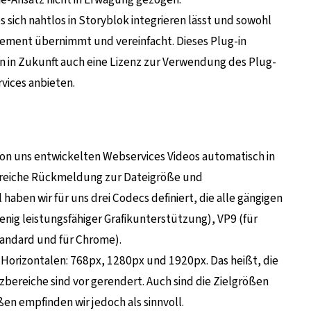
 sich nahtlos in Storyblok integrieren lässt und sowohl
ement übernimmt und vereinfacht. Dieses Plug-in
len in Zukunft auch eine Lizenz zur Verwendung des Plug-
vices anbieten.
 von uns entwickelten Webservices Videos automatisch in
freiche Rückmeldung zur Dateigröße und
 haben wir für uns drei Codecs definiert, die alle gängigen
nig leistungsfähiger Grafikunterstützung), VP9 (für
standard und für Chrome).
 Horizontalen: 768px, 1280px und 1920px. Das heißt, die
bereiche sind vor gerendert. Auch sind die Zielgrößen
ößen empfinden wir jedoch als sinnvoll.