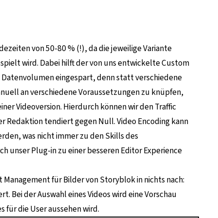
ezeiten von 50-80 % (!), da die jeweilige Variante
ielt wird. Dabei hilft der von uns entwickelte Custom
so Datenvolumen eingespart, denn statt verschiedene
nuell an verschiedene Voraussetzungen zu knüpfen,
einer Videoversion. Hierdurch können wir den Traffic
er Redaktion tendiert gegen Null. Video Encoding kann
erden, was nicht immer zu den Skills des
rch unser Plug-in zu einer besseren Editor Experience
t Management für Bilder von Storyblok in nichts nach:
ert. Bei der Auswahl eines Videos wird eine Vorschau
s für die User aussehen wird.