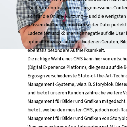
sondern erfordert auch ein angemessenes Conte
sich für die Online-Nutzung — und die wenigsten
müssen die Qualität und Größe der Datei perfekt
Ladezeiten und können sich negativ auf die User
optimale Anzeige auf verschiedenen Geräten, B
ebenfalls besondere Aufmerksamkeit.
Die richtige Wahl eines CMS kann hier von entsch
(Digital Experience Platform), die genau auf die 
Ergosign verschiedenste State-of-the-Art-Techno
Management-Systeme, wie z. B. Storyblok. Diese
und bietet unseren Kunden zahlreiche weitere Vo
Management für Bilder und Grafiken mitgedacht
bietet, wie bei den meisten CMS, jedoch noch Ra
Management für Bilder und Grafiken von Storybl
Weg einer externen App-Integration mit All-in-O