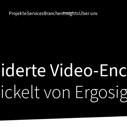
Projekte
Services
Branchen
Insights
Über uns
derte Video-Enc
ickelt von Ergosi