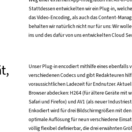
Stattdessen entwickelten wir ein Plug-in, welches
das Video-Encoding, als auch das Content-Manag
behalten wir natürlich nicht nur für uns: Wir wol
ins und des dafür von uns entwickelten Cloud Ser
t,
Unser Plug-in encodiert mithilfe eines ebenfalls
verschiedenen Codecs und gibt Redakteuren hil
voraussichtlichen Ladezeit für Endnutzer. Aktuell
Browser abdecken: H264 (für ältere Geräte mit we
Safari und Firefox) und AV1 (als neuer Industrie
Enkodiert wird für drei Bildschirmgrößen mit den
optimale Auflösung für neun verschiedene Einsatz
völlig flexibel definierbar, die drei erwähnten Gr