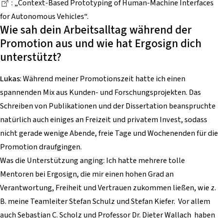
Dieser Link führt zu einer externen Seite
:
„Context-Based Prototyping of Human-Machine Interfaces
for Autonomous Vehicles“.
Wie sah dein Arbeitsalltag während der
Promotion aus und wie hat Ergosign dich
unterstützt?
Lukas
: Während meiner Promotionszeit hatte ich einen
spannenden Mix aus Kunden- und Forschungsprojekten. Das
Schreiben von Publikationen und der Dissertation beanspruchte
natürlich auch einiges an Freizeit und privatem Invest, sodass
nicht gerade wenige Abende, freie Tage und Wochenenden für die
Promotion draufgingen.
Was die Unterstützung anging: Ich hatte mehrere tolle
Mentoren bei Ergosign, die mir einen hohen Grad an
Verantwortung, Freiheit und Vertrauen zukommen ließen, wie z.
B. meine Teamleiter Stefan Schulz und Stefan Kiefer. Vor allem
auch Sebastian C. Scholz und Professor Dr. Dieter Wallach haben