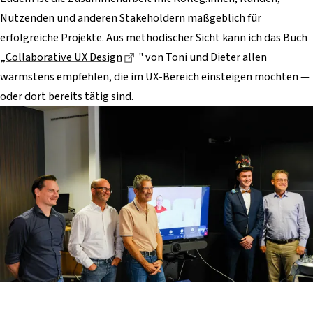
Nutzenden und anderen Stakeholdern maßgeblich für
erfolgreiche Projekte. Aus methodischer Sicht kann ich das Buch
Dieser Link führt zu einer externen S
„
Collaborative UX Design
" von Toni und Dieter allen
wärmstens empfehlen, die im UX-Bereich einsteigen möchten —
oder dort bereits tätig sind.