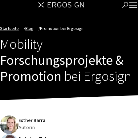
Startseite
/
Blog
/
Promotion bei Ergosign
Mobility
Forschungsprojekte &
Promotion
bei Ergosign
Esther Barra
Autorin