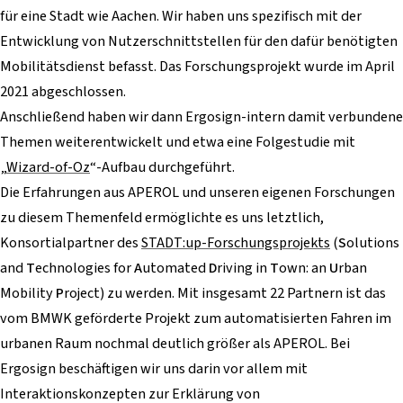
für eine Stadt wie Aachen. Wir haben uns spezifisch mit der
Entwicklung von Nutzerschnittstellen für den dafür benötigten
Mobilitätsdienst befasst. Das Forschungsprojekt wurde im April
2021 abgeschlossen.
Anschließend haben wir dann Ergosign-intern damit verbundene
Themen weiterentwickelt und etwa eine Folgestudie mit
„
Wizard-of-Oz
“-Aufbau durchgeführt.
Die Erfahrungen aus APEROL und unseren eigenen Forschungen
zu diesem Themenfeld ermöglichte es uns letztlich,
Konsortialpartner des
STADT:up-Forschungsprojekts
(
S
olutions
and
T
echnologies for
A
utomated
D
riving in
T
own: an
U
rban
Mobility
P
roject) zu werden. Mit insgesamt 22 Partnern ist das
vom BMWK geförderte Projekt zum automatisierten Fahren im
urbanen Raum nochmal deutlich größer als APEROL. Bei
Ergosign beschäftigen wir uns darin vor allem mit
Interaktionskonzepten zur Erklärung von