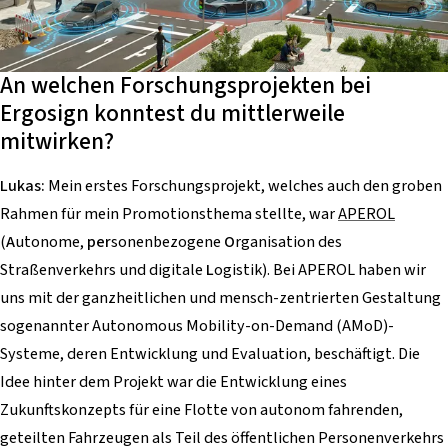
An welchen Forschungsprojekten bei
Ergosign konntest du mittlerweile
mitwirken?
Lukas:
Mein erstes Forschungsprojekt, welches auch den groben
Rahmen für mein Promotionsthema stellte, war
APEROL
(
A
utonome,
per
sonenbezogene
O
rganisation des
Straßenverkehrs und digitale
L
ogistik). Bei
APEROL
haben wir
uns mit der ganzheitlichen und mensch-zentrierten Gestaltung
sogenannter Autonomous Mobility-on-Demand (AMoD)-
Systeme, deren Entwicklung und Evaluation, beschäftigt. Die
Idee hinter dem Projekt war die Entwicklung eines
Zukunftskonzepts für eine Flotte von autonom fahrenden,
geteilten Fahrzeugen als Teil des öffentlichen Personenverkehrs