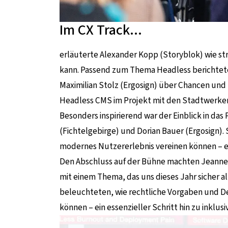
Im CX Track...
erläuterte Alexander Kopp (Storyblok) wie s
kann. Passend zum Thema Headless berichtet
Maximilian Stolz (Ergosign) über Chancen und
Headless CMS im Projekt mit den Stadtwerken
Besonders inspirierend war der Einblick in das
(Fichtelgebirge) und Dorian Bauer (Ergosign). 
modernes Nutzererlebnis vereinen können – e
Den Abschluss auf der Bühne machten Jeanne D
mit einem Thema, das uns dieses Jahr sicher al
beleuchteten, wie rechtliche Vorgaben und De
können – ein essenzieller Schritt hin zu inklusi