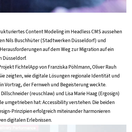
trukturiertes Content Modeling im Headless CMS aussehen
en Nils Buschhüter (Stadtwerken Düsseldorf) und
 Herausforderungen auf dem Weg zur Migration auf ein
 Düsseldorf.
 Projekt FichtelApp von Franziska Pöhlmann, Oliver Rauh
Sie zeigten, wie digitale Lösungen regionale Identität und
in Vortrag, der Fernweh und Begeisterung weckte.
illschneider (reuschlaw) und Lisa Marie Haag (Ergosign)
le umgetrieben hat: Accessibility verstehen. Die beiden
sign-Prinzipien erfolgreich miteinander harmonieren
ven digitalen Erlebnissen.